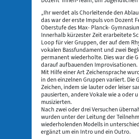
Dozent*innen-Team, um Jugendlichen 
„Ihr werdet als Chorleitende den Abla
das war der erste Impuls von Dozent F
Oberstufe des Max- Planck- Gymnasiu
Innerhalb kürzester Zeit erarbeitete S
Loop für vier Gruppen, der auf dem Rh
vokalen Bassfundament und zwei Begle
permanent wiederholte. Dies war die Gr
darauf aufbauenden Improvisationen.
Mit Hilfe einer Art Zeichensprache wu
in den einzelnen Gruppen variiert. Die
Zeichen, indem sie lauter oder leiser
pausierten, andere Vokale wie a oder 
musizierten.
Nach zwei oder drei Versuchen übernah
wurden unter der Leitung der Teilnehm
wiederholenden Modells in unterschie
ergänzt um ein Intro und ein Outro.